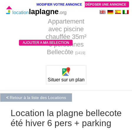
MODIFIER VOTRE ANNONCE
DÉPOSER UNE ANNONCE
laplagne
location
.org
Appartement
avec piscine
chauffée 35m²
6 personnes
Bellecôte
[1419]
Situer sur un plan
<
Retour à la liste des Locations
Location la plagne bellecote
été hiver 6 pers + parking